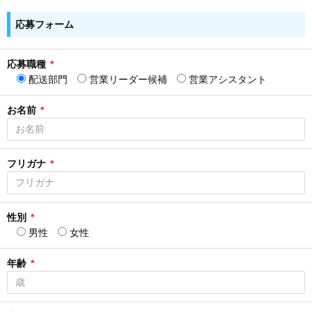
応募フォーム
応募職種
*
配送部門
営業リーダー候補
営業アシスタント
お名前
*
フリガナ
*
性別
*
男性
女性
年齢
*