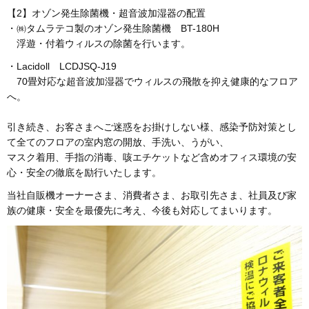
【2】オゾン発生除菌機・超音波加湿器の配置
・㈱タムラテコ製のオゾン発生除菌機 BT-180H
浮遊・付着ウィルスの除菌を行います。
・Lacidoll LCDJSQ-J19
70畳対応な超音波加湿器でウィルスの飛散を抑え健康的なフロア
へ。
引き続き、お客さまへご迷惑をお掛けしない様、感染予防対策とし
て全てのフロアの室内窓の開放、手洗い、うがい、
マスク着用、手指の消毒、咳エチケットなど含めオフィス環境の安
心・安全の徹底を励行いたします。
当社自販機オーナーさま、消費者さま、お取引先さま、社員及び家
族の健康・安全を最優先に考え、今後も対応してまいります。