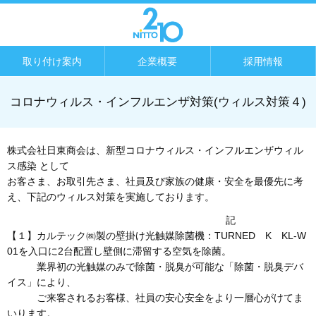
取り付け案内
企業概要
採用情報
コロナウィルス・インフルエンザ対策(ウィルス対策４)
株式会社日東商会は、新型コロナウィルス・インフルエンザウィル
ス感染 として
お客さま、お取引先さま、社員及び家族の健康・安全を最優先に考
え、下記のウィルス対策を実施しております。
記
【１】カルテック㈱製の壁掛け光触媒除菌機：TURNED K KL-W
01を入口に2台配置し壁側に滞留する空気を除菌。
業界初の光触媒のみで除菌・脱臭が可能な「除菌・脱臭デバ
イス」により、
ご来客されるお客様、社員の安心安全をより一層心がけてま
いります。